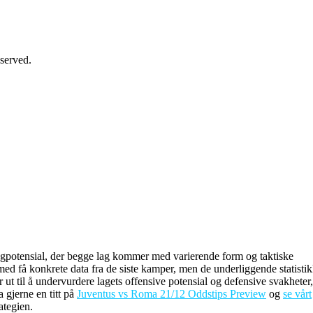
served.
gpotensial, der begge lag kommer med varierende form og taktiske
d få konkrete data fra de siste kamper, men de underliggende statisti
r ut til å undervurdere lagets offensive potensial og defensive svakheter
 gjerne en titt på
Juventus vs Roma 21/12 Oddstips Preview
og
se vårt
rategien.