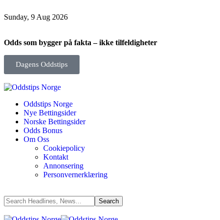
Sunday, 9 Aug 2026
Odds som bygger på fakta – ikke tilfeldigheter
Dagens Oddstips
Oddstips Norge
Nye Bettingsider
Norske Bettingsider
Odds Bonus
Om Oss
Cookiepolicy
Kontakt
Annonsering
Personvernerklæring