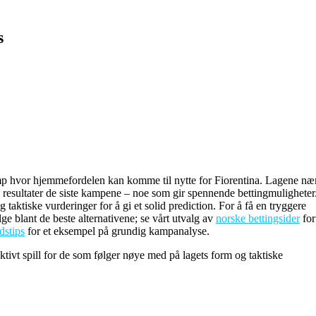
s
amp hvor hjemmefordelen kan komme til nytte for Fiorentina. Lagene n
 resultater de siste kampene – noe som gir spennende bettingmuligheter
 taktiske vurderinger for å gi et solid prediction. For å få en tryggere
lge blant de beste alternativene; se vårt utvalg av
norske bettingsider
for
dstips
for et eksempel på grundig kampanalyse.
tivt spill for de som følger nøye med på lagets form og taktiske