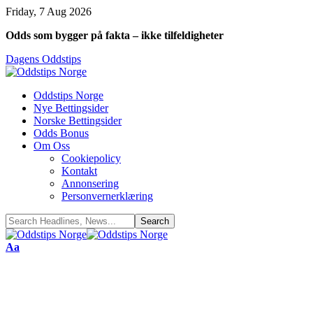
Friday, 7 Aug 2026
Odds som bygger på fakta – ikke tilfeldigheter
Dagens Oddstips
Oddstips Norge
Nye Bettingsider
Norske Bettingsider
Odds Bonus
Om Oss
Cookiepolicy
Kontakt
Annonsering
Personvernerklæring
Font
Aa
Resizer