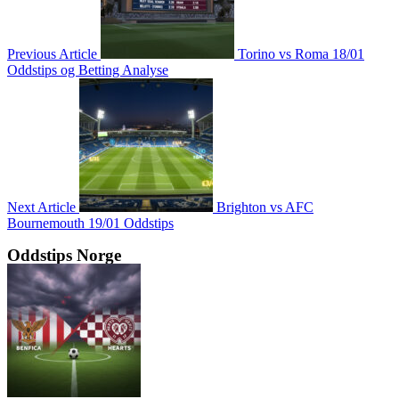
Previous Article
Torino vs Roma 18/01
Oddstips og Betting Analyse
Next Article
Brighton vs AFC
Bournemouth 19/01 Oddstips
Oddstips Norge