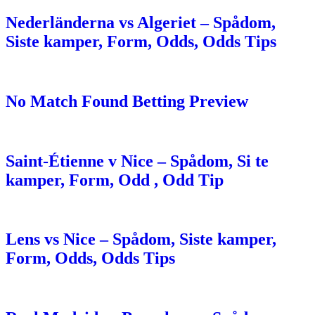
Nederländerna vs Algeriet – Spådom,
Siste kamper, Form, Odds, Odds Tips
No Match Found Betting Preview
Saint-Étienne v Nice – Spådom, Si te
kamper, Form, Odd , Odd Tip
Lens vs Nice – Spådom, Siste kamper,
Form, Odds, Odds Tips