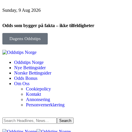
Sunday, 9 Aug 2026
Odds som bygger på fakta – ikke tilfeldigheter
Dagens Oddstips
Oddstips Norge
Nye Bettingsider
Norske Bettingsider
Odds Bonus
Om Oss
Cookiepolicy
Kontakt
Annonsering
Personvernerklæring