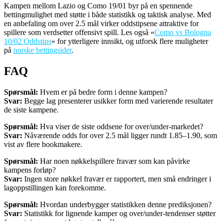
Kampen mellom Lazio og Como 19/01 byr på en spennende
bettingmulighet med støtte i både statistikk og taktisk analyse. Med
en anbefaling om over 2.5 mål virker oddstipsene attraktive for
spillere som verdsetter offensivt spill. Les også «
Como vs Bologna
10/02 Oddstips
» for ytterligere innsikt, og utforsk flere muligheter
på
norske bettingsider
.
FAQ
Spørsmål:
Hvem er på bedre form i denne kampen?
Svar:
Begge lag presenterer usikker form med varierende resultater
de siste kampene.
Spørsmål:
Hva viser de siste oddsene for over/under-markedet?
Svar:
Nåværende odds for over 2.5 mål ligger rundt 1.85–1.90, som
vist av flere bookmakere.
Spørsmål:
Har noen nøkkelspillere fravær som kan påvirke
kampens forløp?
Svar:
Ingen store nøkkel fravær er rapportert, men små endringer i
lagoppstillingen kan forekomme.
Spørsmål:
Hvordan underbygger statistikken denne prediksjonen?
Svar:
Statistikk for lignende kamper og over/under-tendenser støtter