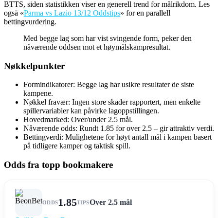
BTTS, siden statistikken viser en generell trend for målrikdom. Les
også «
Parma vs Lazio 13/12 Oddstips
» for en parallell
bettingvurdering.
Med begge lag som har vist svingende form, peker den
nåværende oddsen mot et høymålskampresultat.
Nøkkelpunkter
Formindikatorer: Begge lag har usikre resultater de siste
kampene.
Nøkkel fravær: Ingen store skader rapportert, men enkelte
spillervariabler kan påvirke lagoppstillingen.
Hovedmarked: Over/under 2.5 mål.
Nåværende odds: Rundt 1.85 for over 2.5 – gir attraktiv verdi.
Bettingverdi: Mulighetene for høyt antall mål i kampen basert
på tidligere kamper og taktisk spill.
Odds fra topp bookmakere
1.85
Over 2.5 mål
ODDS
TIPS