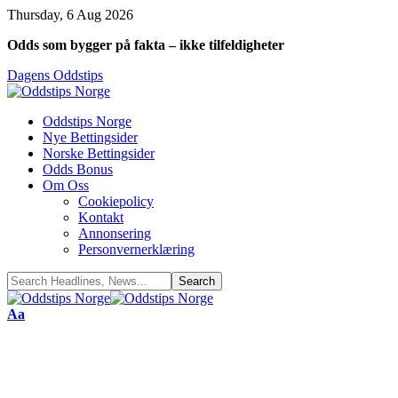
Thursday, 6 Aug 2026
Odds som bygger på fakta – ikke tilfeldigheter
Dagens Oddstips
Oddstips Norge
Nye Bettingsider
Norske Bettingsider
Odds Bonus
Om Oss
Cookiepolicy
Kontakt
Annonsering
Personvernerklæring
Font
Aa
Resizer