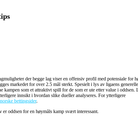
ips
uligheter der begge lag viser en offensiv profil med potensiale for h
ges markedet for over 2.5 mål sterkt. Spesielt i lys av ligaens generell
kampen som et attraktivt spill for de som er ute etter value i oddsen. 
terligere innsikt i hvordan slike dueller analyseres. For ytterligere
norske bettingsider
.
iv er oddsen for en høymåls kamp svært interessant.