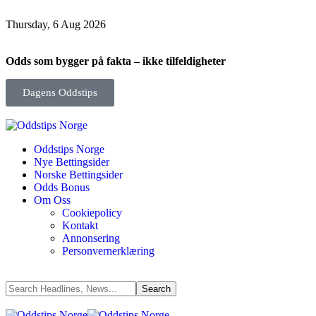
Thursday, 6 Aug 2026
Odds som bygger på fakta – ikke tilfeldigheter
Dagens Oddstips
Oddstips Norge
Nye Bettingsider
Norske Bettingsider
Odds Bonus
Om Oss
Cookiepolicy
Kontakt
Annonsering
Personvernerklæring