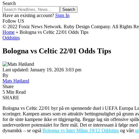
Search
Have an existing account?
Sign In
Follow US
© 2022 Foxiz News Network. Ruby Design Company. All Rights Re
Home
»
Bologna vs Celtic 22/01 Odds Tips
Oddstips
Bologna vs Celtic 22/01 Odds Tips
Last updated: January 19, 2026 3:03 pm
By
Mats Høiland
Share
5 Min Read
SHARE
Bologna vs Celtic 22/01 byr på en spennende duel i UEFA Europa Leagu
scoringer. Kampen anses som en attraktiv bettingmulighet på grunn av 
for de siste kampene ikke er tilgjengelig. Begge lag sin offensive spi
undervurderer potensialet for flere mål. Det er interessant å følge me
dynamikk – se også
Bologna vs Inter Milan 19/12 Oddstips
og vårt
ut