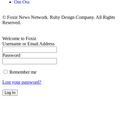
Om Oss
© Foxiz News Network. Ruby Design Company. All Rights
Reserved.
Welcome to Foxiz
Username or Email Address
Password
Remember me
Lost your password?