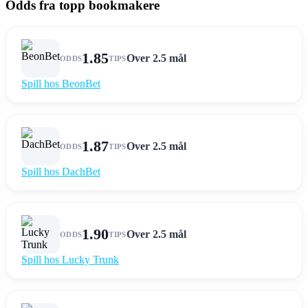
Odds fra topp bookmakere
1.85
Over 2.5 mål
ODDS
TIPS
Spill hos BeonBet
1.87
Over 2.5 mål
ODDS
TIPS
Spill hos DachBet
1.90
Over 2.5 mål
ODDS
TIPS
Spill hos Lucky Trunk