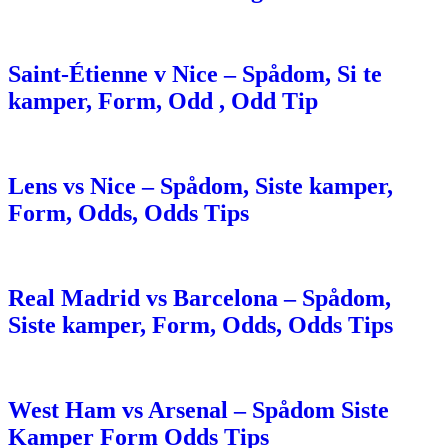
Saint-Étienne v Nice – Spådom, Si te
kamper, Form, Odd , Odd Tip
Lens vs Nice – Spådom, Siste kamper,
Form, Odds, Odds Tips
Real Madrid vs Barcelona – Spådom,
Siste kamper, Form, Odds, Odds Tips
West Ham vs Arsenal – Spådom Siste
Kamper Form Odds Tips