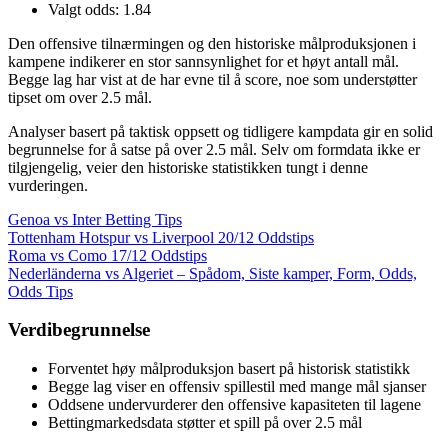
Valgt odds: 1.84
Den offensive tilnærmingen og den historiske målproduksjonen i
kampene indikerer en stor sannsynlighet for et høyt antall mål.
Begge lag har vist at de har evne til å score, noe som understøtter
tipset om over 2.5 mål.
Analyser basert på taktisk oppsett og tidligere kampdata gir en solid
begrunnelse for å satse på over 2.5 mål. Selv om formdata ikke er
tilgjengelig, veier den historiske statistikken tungt i denne
vurderingen.
Genoa vs Inter Betting Tips
Tottenham Hotspur vs Liverpool 20/12 Oddstips
Roma vs Como 17/12 Oddstips
Nederländerna vs Algeriet – Spådom, Siste kamper, Form, Odds,
Odds Tips
Verdibegrunnelse
Forventet høy målproduksjon basert på historisk statistikk
Begge lag viser en offensiv spillestil med mange mål sjanser
Oddsene undervurderer den offensive kapasiteten til lagene
Bettingmarkedsdata støtter et spill på over 2.5 mål