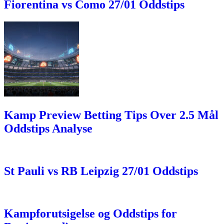
Fiorentina vs Como 27/01 Oddstips
Kamp Preview Betting Tips Over 2.5 Mål
Oddstips Analyse
St Pauli vs RB Leipzig 27/01 Oddstips
Kampforutsigelse og Oddstips for