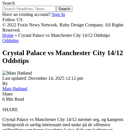
Search
Have an existing account?
Sign In
Follow US
© 2022 Foxiz News Network. Ruby Design Company. All Rights
Reserved.
Home
»
Crystal Palace vs Manchester City 14/12 Oddstips
Oddstips
Crystal Palace vs Manchester City 14/12
Oddstips
Last updated: December 14, 2025 12:12 pm
By
Mats Høiland
Share
6 Min Read
SHARE
Crystal Palace vs Manchester City 14/12 nærmer seg, og kampens
bettingverdi er særlig interessant med tanke på de offensive
spillestilene som begge lag pleier å vise. Selv om lagform og