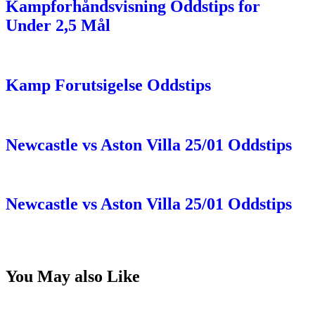
Kampforhåndsvisning Oddstips for
Under 2,5 Mål
Kamp Forutsigelse Oddstips
Newcastle vs Aston Villa 25/01 Oddstips
Newcastle vs Aston Villa 25/01 Oddstips
You May also Like