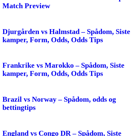
Match Preview
Djurgården vs Halmstad – Spådom, Siste
kamper, Form, Odds, Odds Tips
Frankrike vs Marokko – Spådom, Siste
kamper, Form, Odds, Odds Tips
Brazil vs Norway – Spådom, odds og
bettingtips
England vs Congo DR – Spådom, Siste